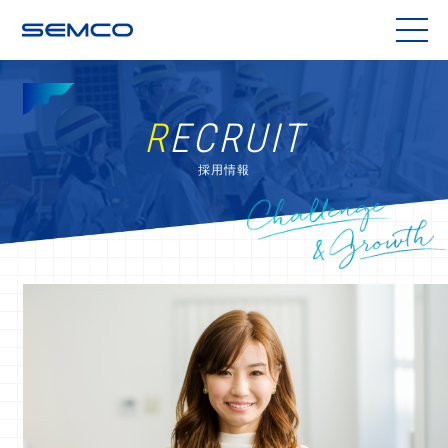
SEMCO
R
ECRUIT
採用情報
Challenge & Growth