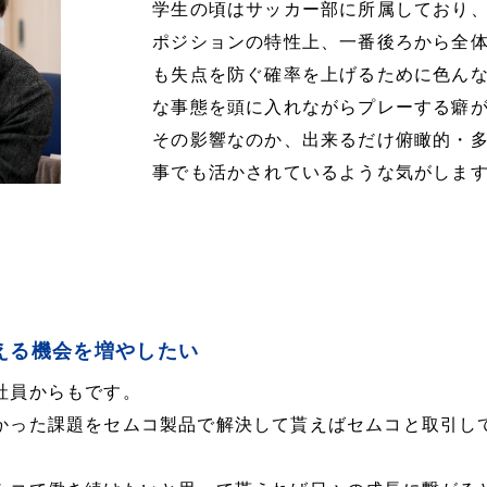
学生の頃はサッカー部に所属しており
ポジションの特性上、一番後ろから全
も失点を防ぐ確率を上げるために色ん
な事態を頭に入れながらプレーする癖
その影響なのか、出来るだけ俯瞰的・
事でも活かされているような気がしま
える機会を増やしたい
社員からもです。
かった課題をセムコ製品で解決して貰えばセムコと取引し